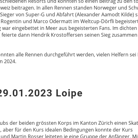
verschiedenen Resorts und konnten so einen Beitrag zu den to
eiz beitragen. In allen Rennen standen Norweger und Sch
Sieger von Super-G und Abfahrt (Alexander Aamodt Kilde) 
 Rogentin und Marco Odermatt im Weltcup-Dörfli begeister
war eingebettet in Meer aus begeisterten Fans. Im dichten
feierte dann Hendrik Krostoffersen seinen Sieg zusammen 
nnten alle Rennen durchgeführt werden, vielen Helfern sei
n 2024.
29.01.2023 Loipe
lubs der beiden grössten Korps im Kanton Zürich einen Ska
 aber für den Kurs idealen Bedingungen konnte der Kurs
und Martin Rosser leiteten je eine Gruppe der Anfänger, Mi