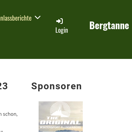
nlassberichte
Bergtanne
Login
23
Sponsoren
h schon,