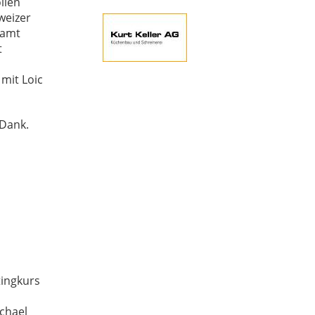
llen
weizer
samt
t
mit Loic
 Dank.
tingkurs
chael