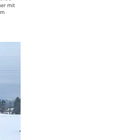
mer mit
im