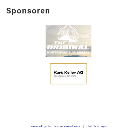
Sponsoren
Powered by ClubDesk Vereinssoftware
|
ClubDesk Login