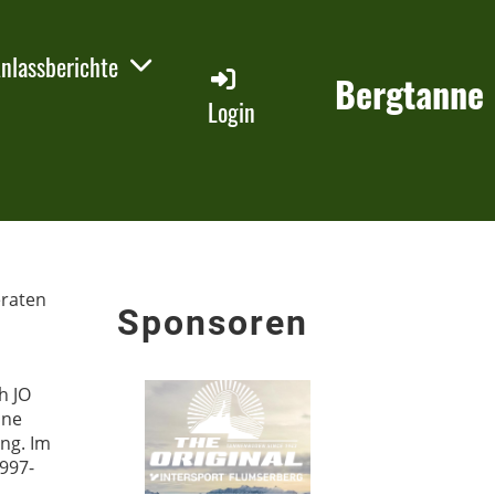
nlassberichte
Bergtanne
Login
eraten
Sponsoren
h JO
ine
ng. Im
1997-