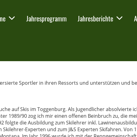
nne
Jahresprogramm
Jahresberichte
A
ersierte Sportler in ihren Ressorts und unterstützen und b
uche auf Skis im Toggenburg. Als Jugendlicher absolvierte ic
er 1989/90 zog ich mir einen offenen Beinbruch zu, die me
2 folgte die Ausbildung zum Skilehrer inkl. Lawinenausbildu
um Skilehrer-Experten und zum J&S Experten Skifahren. Von 
ns-Montana. Im Jahr 1996 wurde ich mit der Renngemeinschaft