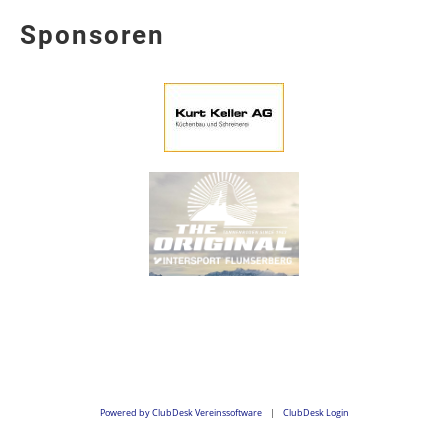
Sponsoren
Powered by ClubDesk Vereinssoftware
|
ClubDesk Login